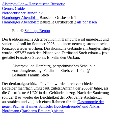
Alsterpavillon – Hanseatische Brasserie
Genuss Guide
Norddeutscher Rundfunk
Hamburger Abendblatt
Baustelle Ortsbesuch 1
Hamburger Abendblatt
Baustelle Ortsbesuch 2
als pdf lesen
Foto ©
Schnepp Renou
Der traditionsreiche Alsterpavillon in Hamburg wird umgebaut und
saniert und soll im Sommer 2026 mit einem neuen gastronomischen
Konzept wieder eröffnen. Das ikonische Gebäude am Jungfernstieg
wurde 1952/53 nach den Plänen von Ferdinand Streb erbaut – jetzt
gestaltet Franziska Streb als Enkelin den Umbau.
Alsterpavillon Hamburg, perspektivisches Schaubild
vom Jungfernstieg, Ferdinand Streb, ca. 1952, @
Bestände Familie Streb
Der denkmalgeschützte Pavillon wurde durch verschiedene
Betreiber mehrfach umgebaut, zuletzt Anfang der 2000er Jahre, als
die Gastrokette ALEX in das Gebäude einzog. Nach der Sanierung
soll der Bau wieder die Leichtigkeit der 50er-Jahre-Architektur
ausstrahlen und zugleich einen Rahmen für die
Gastronomie der
neuen Pächter Hannes Schröder (Küchenfreunde) und Niklas
Nordmann (Ratsherrn Brauerei) bieten.