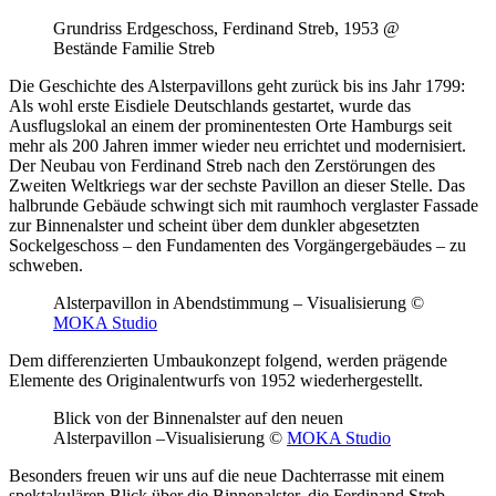
Grundriss Erdgeschoss, Ferdinand Streb, 1953 @
Bestände Familie Streb
Die Geschichte des Alsterpavillons geht zurück bis ins Jahr 1799:
Als wohl erste Eisdiele Deutschlands gestartet, wurde das
Ausflugslokal an einem der prominentesten Orte Hamburgs seit
mehr als 200 Jahren immer wieder neu errichtet und modernisiert.
Der Neubau von Ferdinand Streb nach den Zerstörungen des
Zweiten Weltkriegs war der sechste Pavillon an dieser Stelle. Das
halbrunde Gebäude schwingt sich mit raumhoch verglaster Fassade
zur Binnenalster und scheint über dem dunkler abgesetzten
Sockelgeschoss – den Fundamenten des Vorgängergebäudes – zu
schweben.
Alsterpavillon in Abendstimmung – Visualisierung ©
MOKA Studio
Dem differenzierten Umbaukonzept folgend, werden prägende
Elemente des Originalentwurfs von 1952 wiederhergestellt.
Blick von der Binnenalster auf den neuen
Alsterpavillon –
Visualisierung ©
MOKA Studio
Besonders freuen wir uns auf die neue Dachterrasse mit einem
spektakulären Blick über die Binnenalster, die Ferdinand Streb