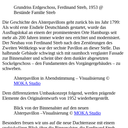
Grundriss Erdgeschoss, Ferdinand Streb, 1953 @
Bestände Familie Streb
Die Geschichte des Alsterpavillons geht zurück bis ins Jahr 1799:
Als wohl erste Eisdiele Deutschlands gestartet, wurde das
Ausflugslokal an einem der prominentesten Orte Hamburgs seit
mehr als 200 Jahren immer wieder neu errichtet und modernisiert.
Der Neubau von Ferdinand Streb nach den Zerstörungen des
Zweiten Weltkriegs war der sechste Pavillon an dieser Stelle. Das
halbrunde Gebäude schwingt sich mit raumhoch verglaster Fassade
zur Binnenalster und scheint über dem dunkler abgesetzten
Sockelgeschoss – den Fundamenten des Vorgängergebäudes – zu
schweben.
Alsterpavillon in Abendstimmung – Visualisierung ©
MOKA Studio
Dem differenzierten Umbaukonzept folgend, werden prägende
Elemente des Originalentwurfs von 1952 wiederhergestellt.
Blick von der Binnenalster auf den neuen
Alsterpavillon –
Visualisierung ©
MOKA Studio
Besonders freuen wir uns auf die neue Dachterrasse mit einem
spektakulären Blick über die Binnenalster, die Ferdinand Streb