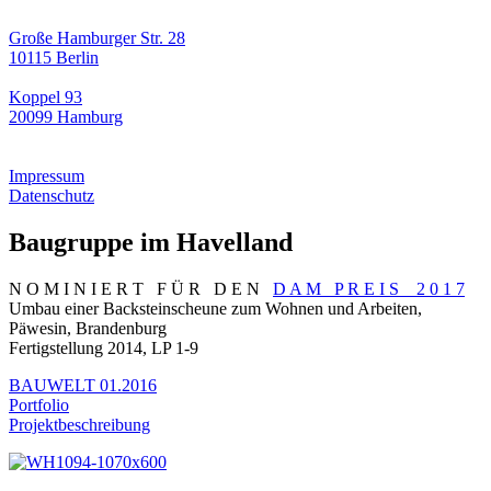
Große Hamburger Str. 28
10115 Berlin
Koppel 93
20099 Hamburg
Impressum
Datenschutz
Baugruppe im Havelland
N O M I N I E R T F Ü R D E N
D A M P R E I S 2 0 1 7
Umbau einer Backsteinscheune zum Wohnen und Arbeiten,
Päwesin, Brandenburg
Fertigstellung 2014,
LP 1-9
BAUWELT 01.2016
Portfolio
Projektbeschreibung