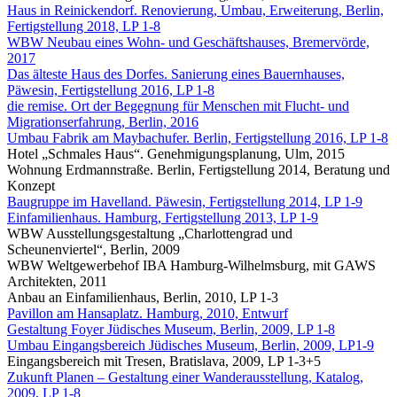
Haus in Reinickendorf.
Renovierung, Umbau, Erweiterung
, Berlin,
Fertigstellung 2018, LP 1-8
WBW Neubau eines Wohn- und Geschäftshauses, Bremervörde,
2017
Das älteste Haus des Dorfes. Sanierung eines Bauernhauses,
Päwesin, Fertigstellung 2016, LP 1-8
die remise. Ort der Begegnung für Menschen mit Flucht- und
Migrationserfahrung, Berlin, 2016
Umbau Fabrik am Maybachufer. Berlin, Fertigstellung 2016, LP 1-8
Hotel „Schmales Haus“. Genehmigungsplanung, Ulm, 2015
Wohnung Erdmannstraße. Berlin, Fertigstellung 2014, Beratung und
Konzept
Baugruppe im Havelland. Päwesin, Fertigstellung 2014, LP 1-9
Einfamilienhaus. Hamburg, Fertigstellung 2013, LP 1-9
WBW Ausstellungsgestaltung „Charlottengrad und
Scheunenviertel“, Berlin, 2009
WBW Weltgewerbehof IBA Hamburg-Wilhelmsburg, mit GAWS
Architekten, 2011
Anbau an Einfamilienhaus, Berlin, 2010, LP 1-3
Pavillon am Hansaplatz. Hamburg, 2010, Entwurf
Gestaltung Foyer Jüdisches Museum, Berlin, 2009, LP 1-8
Umbau Eingangsbereich Jüdisches Museum, Berlin, 2009, LP1-9
Eingangsbereich mit Tresen, Bratislava, 2009, LP 1-3+5
Zukunft Planen – Gestaltung einer Wanderausstellung, Katalog,
2009, LP 1-8